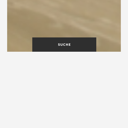
SUCHE
Machen Sie Betontreppen
wohnlicher
Unverkleidete Betontreppen sind nicht
jedermanns Sache. Und das aus gutem Grund:
Der Eindruck einer
Betontreppe
ohne Holz wirkt
oft kalt und düster. Das erinnert schnell an eine
Kellertreppe. Stufen auf Beton sind eine
hervorragende Lösung, um den
Raum mit