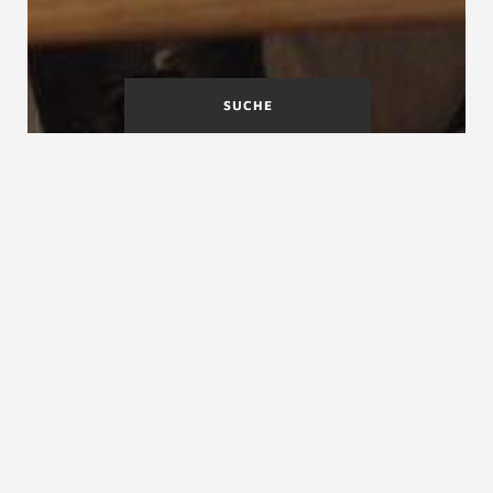
SUCHE
A
B
C
D
E
F
G
H
I
J
K
L
M
N
O
P
Q
R
S
T
U
V
W
X
Y
Z